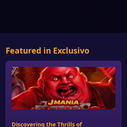
Featured in Exclusivo
Discovering the Thrills of