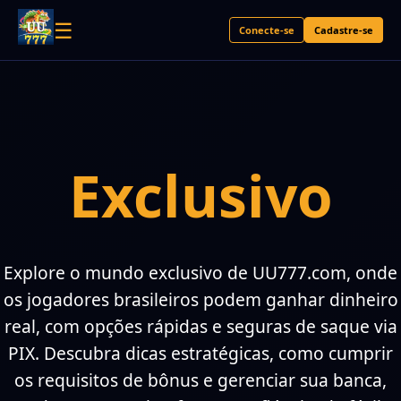
☰
Conecte-se
Cadastre-se
Exclusivo
Explore o mundo exclusivo de UU777.com, onde
os jogadores brasileiros podem ganhar dinheiro
real, com opções rápidas e seguras de saque via
PIX. Descubra dicas estratégicas, como cumprir
os requisitos de bônus e gerenciar sua banca,