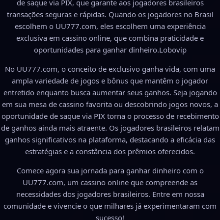
de saque via PIX, que garante aos jogadores brasileiros
transações seguras e rápidas. Quando os jogadores no Brasil
escolhem o UU777.com, eles escolhem uma experiência
exclusiva em cassino online, que combina praticidade e
oportunidades para ganhar dinheiro.
Lobovip
No UU777.com, o conceito de exclusivo ganha vida, com uma
ampla variedade de jogos e bônus que mantêm o jogador
entretido enquanto busca aumentar seus ganhos. Seja jogando
em sua mesa de cassino favorita ou descobrindo jogos novos, a
oportunidade de saque via PIX torna o processo de recebimento
de ganhos ainda mais atraente. Os jogadores brasileiros relatam
ganhos significativos na plataforma, destacando a eficácia das
estratégias e a constância dos prêmios oferecidos.
Comece agora sua jornada para ganhar dinheiro com o
UU777.com, um cassino online que compreende as
necessidades dos jogadores brasileiros. Entre em nossa
comunidade e vivencie o que milhares já experimentaram com
sucesso!