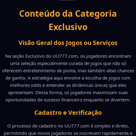
Conteúdo da Categoria
Exclusivo
Visão Geral dos Jogos ou Serviços
Na seção Exclusivo do UU777.com, os jogadores encontram
uma seleção especialmente curada de jogos que não só
oferecem entretenimento de ponta, mas também altas chances
de ganho. A estratégia aqui envolve a escolha de jogos com
melhores odds e entender as dinâmicas únicas que eles
apresentam. Dessa forma, os jogadores maximizam suas
oportunidades de sucesso financeiro enquanto se divertem.
Cadastro e Verificação
O processo de cadastro no UU777.com é simples e direto,
permitindo que novos jogadores se inscrevam rapidamente e