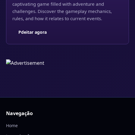
captivating game filled with adventure and
challenges. Discover the gameplay mechanics,
rules, and how it relates to current events.
Pdeitar agora
Navegação
Home