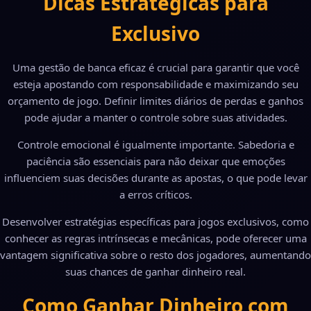
Dicas Estratégicas para
Exclusivo
Uma gestão de banca eficaz é crucial para garantir que você
esteja apostando com responsabilidade e maximizando seu
orçamento de jogo. Definir limites diários de perdas e ganhos
pode ajudar a manter o controle sobre suas atividades.
Controle emocional é igualmente importante. Sabedoria e
paciência são essenciais para não deixar que emoções
influenciem suas decisões durante as apostas, o que pode levar
a erros críticos.
Desenvolver estratégias específicas para jogos exclusivos, como
conhecer as regras intrínsecas e mecânicas, pode oferecer uma
vantagem significativa sobre o resto dos jogadores, aumentando
suas chances de ganhar dinheiro real.
Como Ganhar Dinheiro com