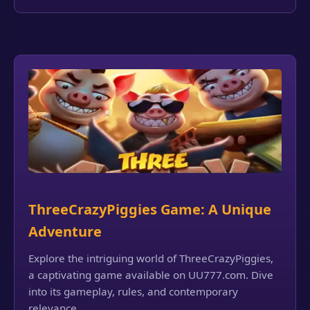
ThreeCrazyPiggies Game: A Unique
Adventure
Explore the intriguing world of ThreeCrazyPiggies,
a captivating game available on UU777.com. Dive
into its gameplay, rules, and contemporary
relevance.