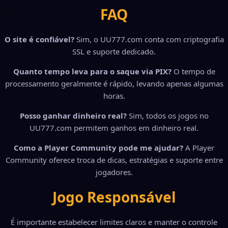
FAQ
O site é confiável?
Sim, o UU777.com conta com criptografia
SSL e suporte dedicado.
Quanto tempo leva para o saque via PIX?
O tempo de
processamento geralmente é rápido, levando apenas algumas
horas.
Posso ganhar dinheiro real?
Sim, todos os jogos no
UU777.com permitem ganhos em dinheiro real.
Como a Player Community pode me ajudar?
A Player
Community oferece troca de dicas, estratégias e suporte entre
jogadores.
Jogo Responsável
É importante estabelecer limites claros e manter o controle