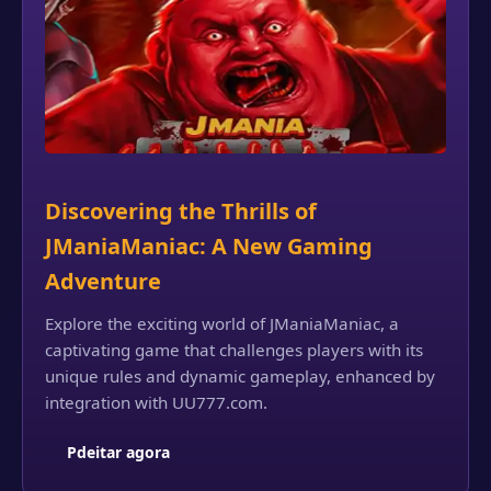
Discovering the Thrills of
JManiaManiac: A New Gaming
Adventure
Explore the exciting world of JManiaManiac, a
captivating game that challenges players with its
unique rules and dynamic gameplay, enhanced by
integration with UU777.com.
Pdeitar agora