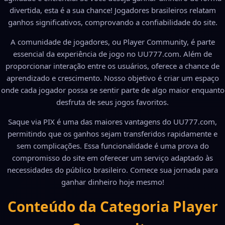
divertida, esta é a sua chance! Jogadores brasileiros relatam
ganhos significativos, comprovando a confiabilidade do site.
A comunidade de jogadores, ou Player Community, é parte
essencial da experiência de jogo no UU777.com. Além de
proporcionar interação entre os usuários, oferece a chance de
aprendizado e crescimento. Nosso objetivo é criar um espaço
onde cada jogador possa se sentir parte de algo maior enquanto
desfruta de seus jogos favoritos.
Saque via PIX é uma das maiores vantagens do UU777.com,
permitindo que os ganhos sejam transferidos rapidamente e
sem complicações. Essa funcionalidade é uma prova do
compromisso do site em oferecer um serviço adaptado às
necessidades do público brasileiro. Comece sua jornada para
ganhar dinheiro hoje mesmo!
Conteúdo da Categoria Player