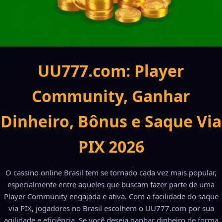
UU777.com: Player
Community, Ganhar
Dinheiro, Bônus e Saque Via
PIX 2026
O cassino online Brasil tem se tornado cada vez mais popular,
especialmente entre aqueles que buscam fazer parte de uma
Player Community engajada e ativa. Com a facilidade do saque
via PIX, jogadores no Brasil escolhem o UU777.com por sua
agilidade e eficiência. Se você deseja ganhar dinheiro de forma