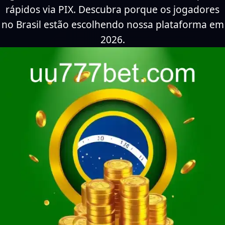
rápidos via PIX. Descubra porque os jogadores
no Brasil estão escolhendo nossa plataforma em
2026.