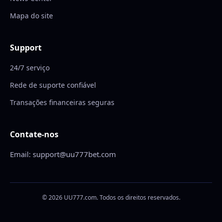
Mapa do site
Support
24/7 serviço
Rede de suporte confiável
Transações financeiras seguras
Contate-nos
Email: support@uu777bet.com
© 2026 UU777.com. Todos os direitos reservados.