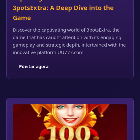
3potsExtra: A Deep Dive into the
Game
Discover the captivating world of 3potsExtra, the
game that has caught attention with its engaging
gameplay and strategic depth, intertwined with the
innovative platform UU777.com.
Pdeitar agora