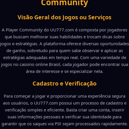
Community
Visão Geral dos Jogos ou Serviços
A Player Community do UU777.com é composta por jogadores
que buscam melhorar suas habilidades e trocam dicas sobre
jogos e estratégias. A plataforma oferece diversas oportunidades
de ganho, sobretudo para quem sabe observar e aplicar as
estratégias adequadas em tempo real. Com uma variedade de
jogos no cassino online Brasil, cada jogador pode encontrar sua
área de interesse e se especializar nela.
Cadastro e Verificação
Para começar a jogar e proporcionar uma experiência segura
aos usuários, o UU777.com possui um processo de cadastro e
verificação simples e eficiente. Basta criar uma conta, inserir
suas informações pessoais e verificar sua identidade para
garantir que os saques via PIX sejam processados rapidamente.