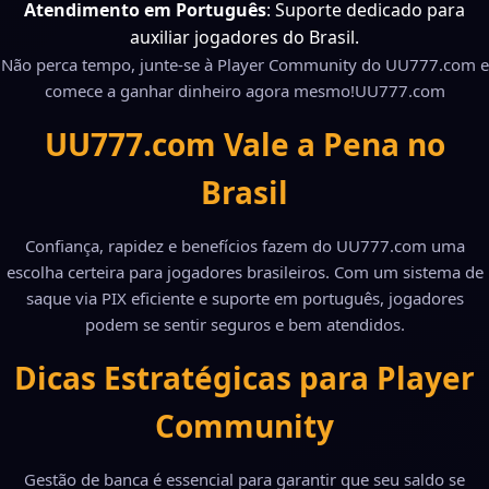
Atendimento em Português
: Suporte dedicado para
auxiliar jogadores do Brasil.
Não perca tempo, junte-se à Player Community do UU777.com e
comece a ganhar dinheiro agora mesmo!
UU777.com
UU777.com Vale a Pena no
Brasil
Confiança, rapidez e benefícios fazem do UU777.com uma
escolha certeira para jogadores brasileiros. Com um sistema de
saque via PIX eficiente e suporte em português, jogadores
podem se sentir seguros e bem atendidos.
Dicas Estratégicas para Player
Community
Gestão de banca é essencial para garantir que seu saldo se