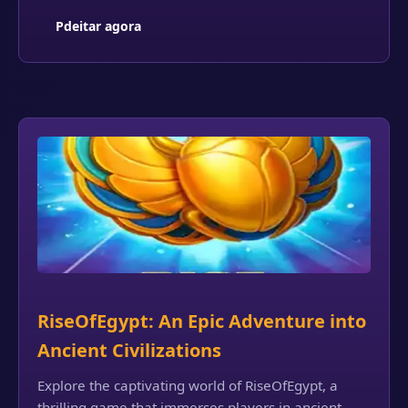
Pdeitar agora
RiseOfEgypt: An Epic Adventure into
Ancient Civilizations
Explore the captivating world of RiseOfEgypt, a
thrilling game that immerses players in ancient