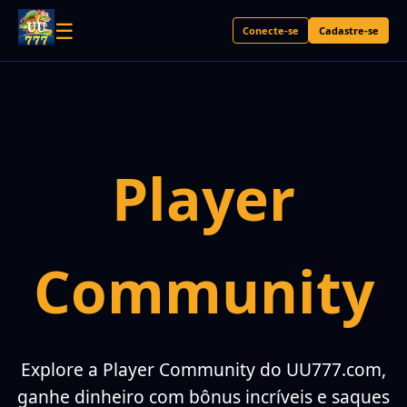
☰
Conecte-se
Cadastre-se
Player
Community
Explore a Player Community do UU777.com,
ganhe dinheiro com bônus incríveis e saques