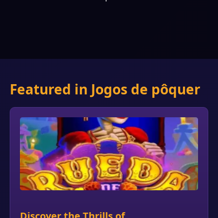
Featured in Jogos de pôquer
Discover the Thrills of