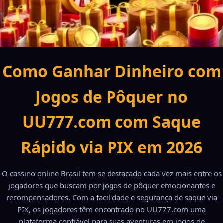
Como Ganhar Dinheiro com
Jogos de Pôquer no
UU777.com com Saque
Rápido via PIX em 2026
O cassino online Brasil tem se destacado cada vez mais entre os
jogadores que buscam por jogos de pôquer emocionantes e
recompensadores. Com a facilidade e segurança de saque via
PIX, os jogadores têm encontrado no UU777.com uma
plataforma confiável para suas aventuras em jogos de