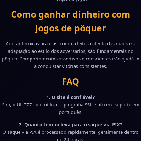
Como ganhar dinheiro com
Jogos de pôquer
Adotar técnicas práticas, como a leitura atenta das mãos e a
adaptação ao estilo dos adversários, são fundamentais no
pôquer. Comportamentos assertivos e conscientes irão ajudá-lo
a conquistar vitórias consistentes.
FAQ
1. O site é confiável?
Sim, o UU777.com utiliza criptografia SSL e oferece suporte em
português.
2. Quanto tempo leva para o saque via PIX?
O saque via PIX é processado rapidamente, geralmente dentro
de 24 horas.