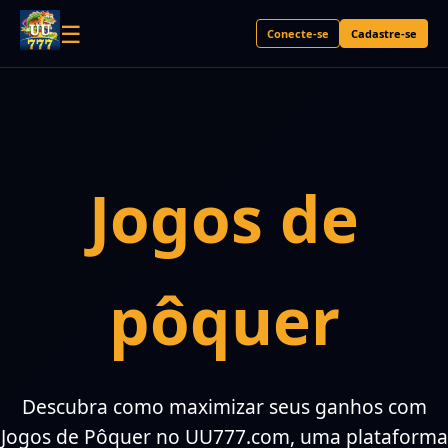
☰
Conecte-se
Cadastre-se
Jogos de
pôquer
Descubra como maximizar seus ganhos com
Jogos de Pôquer no UU777.com, uma plataforma