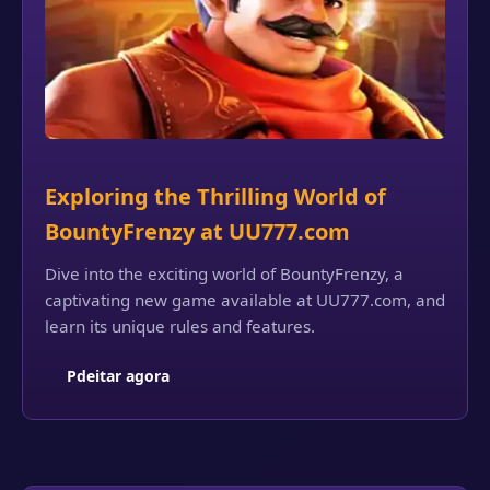
Exploring the Thrilling World of
BountyFrenzy at UU777.com
Dive into the exciting world of BountyFrenzy, a
captivating new game available at UU777.com, and
learn its unique rules and features.
Pdeitar agora