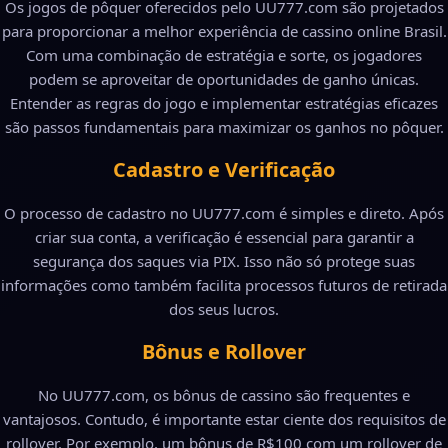
Os jogos de pôquer oferecidos pelo UU777.com são projetados
para proporcionar a melhor experiência de cassino online Brasil.
Com uma combinação de estratégia e sorte, os jogadores
podem se aproveitar de oportunidades de ganho únicas.
Entender as regras do jogo e implementar estratégias eficazes
são passos fundamentais para maximizar os ganhos no pôquer.
Cadastro e Verificação
O processo de cadastro no UU777.com é simples e direto. Após
criar sua conta, a verificação é essencial para garantir a
segurança dos saques via PIX. Isso não só protege suas
informações como também facilita processos futuros de retirada
dos seus lucros.
Bônus e Rollover
No UU777.com, os bônus de cassino são frequentes e
vantajosos. Contudo, é importante estar ciente dos requisitos de
rollover. Por exemplo, um bônus de R$100 com um rollover de