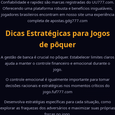
Confiabilidade e rapidez são marcas registradas do UU777.com.
Oferecendo uma plataforma robusta e benefícios inigualáveis,
jogadores brasileiros encontram em nosso site uma experiência
completa de apostas.
gdg777.com
Dicas Estratégicas para Jogos
de pôquer
A gestão de banca é crucial no pôquer. Estabelecer limites claros
ajuda a manter o controle financeiro e emocional durante o
jogo.
O controle emocional é igualmente importante para tomar
decisões racionais e estratégicas nos momentos críticos do
jogo.
fuf777.com
Desenvolva estratégias específicas para cada situação, como
explorar as fraquezas dos adversários e maximizar suas próprias
forças no jogo.